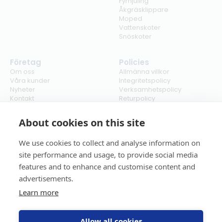
Fyrhjuling
Åkgräsklippare
Moped
Vattenskoter
Snöskoter
Företag
Policies
Om oss
Allmänna villkor
Våra kunder
Integritetspolicy
Nyheter
Verksamhetspolicy
Kontakt
Returpolicy
Karriär
Ångra köp
Bli återförsäljare
ISO
About cookies on this site
Cookies
We use cookies to collect and analyse information on
site performance and usage, to provide social media
features and to enhance and customise content and
advertisements.
Learn more
Allow all cookies