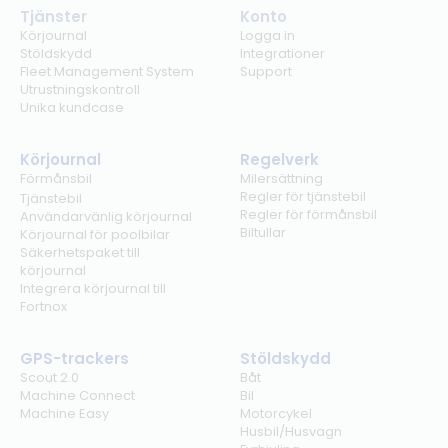
Tjänster
Konto
Körjournal
Logga in
Stöldskydd
Integrationer
Fleet Management System
Support
Utrustningskontroll
Unika kundcase
Körjournal
Regelverk
Förmånsbil
Milersättning
Regler för tjänstebil
Tjänstebil
Regler för förmånsbil
Användarvänlig körjournal
Biltullar
Körjournal för poolbilar
Säkerhetspaket till
körjournal
Integrera körjournal till
Fortnox
GPS-trackers
Stöldskydd
Scout 2.0
Båt
Machine Connect
Bil
Machine Easy
Motorcykel
Husbil/Husvagn