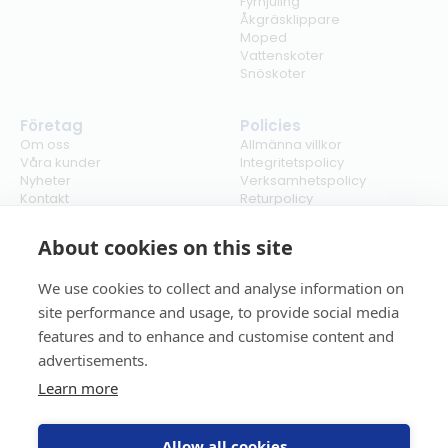
Fyrhjuling
Åkgräsklippare
Moped
Vattenskoter
Snöskoter
Företag
Policies
Om oss
Allmänna villkor
Våra kunder
Integritetspolicy
Nyheter
Verksamhetspolicy
Kontakt
Returpolicy
Karriär
Ångra köp
Bli återförsäljare
ISO
About cookies on this site
Cookies
We use cookies to collect and analyse information on
site performance and usage, to provide social media
features and to enhance and customise content and
advertisements.
Learn more
Allow all cookies