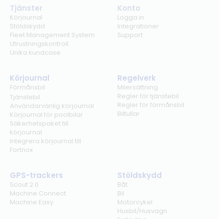
Tjänster
Konto
Körjournal
Logga in
Stöldskydd
Integrationer
Fleet Management System
Support
Utrustningskontroll
Unika kundcase
Körjournal
Regelverk
Förmånsbil
Milersättning
Regler för tjänstebil
Tjänstebil
Regler för förmånsbil
Användarvänlig körjournal
Biltullar
Körjournal för poolbilar
Säkerhetspaket till
körjournal
Integrera körjournal till
Fortnox
GPS-trackers
Stöldskydd
Scout 2.0
Båt
Machine Connect
Bil
Machine Easy
Motorcykel
Husbil/Husvagn