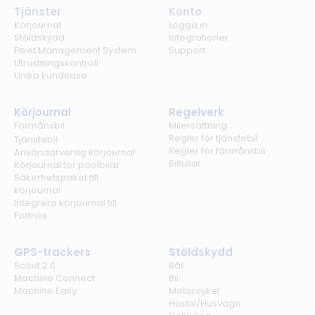
Tjänster
Konto
Körjournal
Logga in
Stöldskydd
Integrationer
Fleet Management System
Support
Utrustningskontroll
Unika kundcase
Körjournal
Regelverk
Förmånsbil
Milersättning
Regler för tjänstebil
Tjänstebil
Regler för förmånsbil
Användarvänlig körjournal
Biltullar
Körjournal för poolbilar
Säkerhetspaket till
körjournal
Integrera körjournal till
Fortnox
GPS-trackers
Stöldskydd
Scout 2.0
Båt
Machine Connect
Bil
Machine Easy
Motorcykel
Husbil/Husvagn