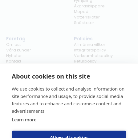
Fyrhjuling
Åkgräsklippare
Moped
Vattenskoter
Snöskoter
Företag
Policies
Om oss
Allmänna villkor
Våra kunder
Integritetspolicy
Nyheter
Verksamhetspolicy
Kontakt
Returpolicy
Karriär
Ångra köp
Bli återförsäljare
ISO
About cookies on this site
Cookies
We use cookies to collect and analyse information on
site performance and usage, to provide social media
features and to enhance and customise content and
advertisements.
Learn more
Allow all cookies