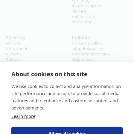
Fyrhjuling
Åkgräsklippare
Moped
Vattenskoter
Snöskoter
Företag
Policies
Om oss
Allmänna villkor
Våra kunder
Integritetspolicy
Nyheter
Verksamhetspolicy
Kontakt
Returpolicy
Karriär
Ångra köp
Bli återförsäljare
ISO
About cookies on this site
Cookies
We use cookies to collect and analyse information on
site performance and usage, to provide social media
features and to enhance and customise content and
advertisements.
Learn more
Allow all cookies