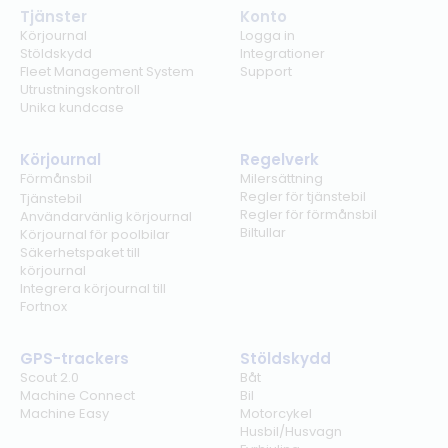
Tjänster
Konto
Körjournal
Logga in
Stöldskydd
Integrationer
Fleet Management System
Support
Utrustningskontroll
Unika kundcase
Körjournal
Regelverk
Förmånsbil
Milersättning
Regler för tjänstebil
Tjänstebil
Regler för förmånsbil
Användarvänlig körjournal
Biltullar
Körjournal för poolbilar
Säkerhetspaket till
körjournal
Integrera körjournal till
Fortnox
GPS-trackers
Stöldskydd
Scout 2.0
Båt
Machine Connect
Bil
Machine Easy
Motorcykel
Husbil/Husvagn