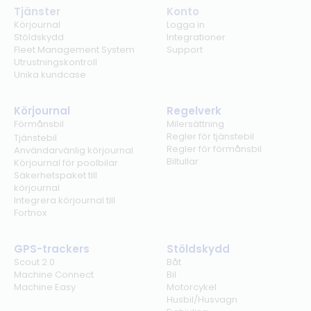
Tjänster
Konto
Körjournal
Logga in
Stöldskydd
Integrationer
Fleet Management System
Support
Utrustningskontroll
Unika kundcase
Körjournal
Regelverk
Förmånsbil
Milersättning
Regler för tjänstebil
Tjänstebil
Regler för förmånsbil
Användarvänlig körjournal
Biltullar
Körjournal för poolbilar
Säkerhetspaket till
körjournal
Integrera körjournal till
Fortnox
GPS-trackers
Stöldskydd
Scout 2.0
Båt
Machine Connect
Bil
Machine Easy
Motorcykel
Husbil/Husvagn