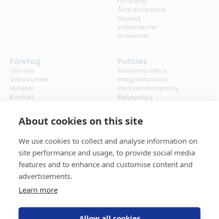
Fyrhjuling
Åkgräsklippare
Moped
Vattenskoter
Snöskoter
Företag
Policies
Om oss
Allmänna villkor
Våra kunder
Integritetspolicy
Nyheter
Verksamhetspolicy
Kontakt
Returpolicy
Karriär
Ångra köp
Bli återförsäljare
ISO
About cookies on this site
Cookies
We use cookies to collect and analyse information on
site performance and usage, to provide social media
features and to enhance and customise content and
advertisements.
Learn more
Allow all cookies