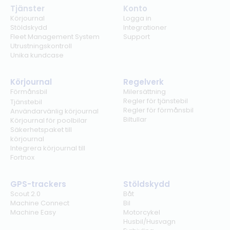
Tjänster
Konto
Körjournal
Logga in
Stöldskydd
Integrationer
Fleet Management System
Support
Utrustningskontroll
Unika kundcase
Körjournal
Regelverk
Förmånsbil
Milersättning
Regler för tjänstebil
Tjänstebil
Regler för förmånsbil
Användarvänlig körjournal
Biltullar
Körjournal för poolbilar
Säkerhetspaket till
körjournal
Integrera körjournal till
Fortnox
GPS-trackers
Stöldskydd
Scout 2.0
Båt
Machine Connect
Bil
Machine Easy
Motorcykel
Husbil/Husvagn