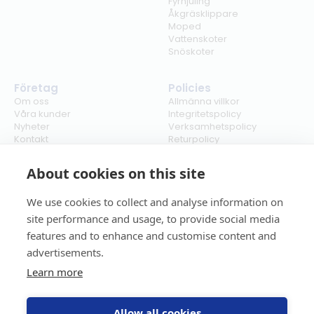
Fyrhjuling
Åkgräsklippare
Moped
Vattenskoter
Snöskoter
Företag
Policies
Om oss
Allmänna villkor
Våra kunder
Integritetspolicy
Nyheter
Verksamhetspolicy
Kontakt
Returpolicy
Karriär
Ångra köp
Bli återförsäljare
ISO
About cookies on this site
Cookies
We use cookies to collect and analyse information on
site performance and usage, to provide social media
features and to enhance and customise content and
advertisements.
Learn more
Allow all cookies