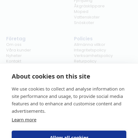
Fyrhjuling
Åkgräsklippare
Moped
Vattenskoter
Snöskoter
Företag
Policies
Om oss
Allmänna villkor
Våra kunder
Integritetspolicy
Nyheter
Verksamhetspolicy
Kontakt
Returpolicy
Karriär
Ångra köp
Bli återförsäljare
ISO
About cookies on this site
Cookies
We use cookies to collect and analyse information on
site performance and usage, to provide social media
features and to enhance and customise content and
advertisements.
Learn more
Allow all cookies