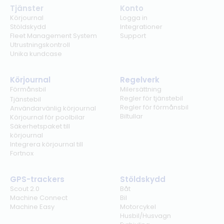
Tjänster
Konto
Körjournal
Logga in
Stöldskydd
Integrationer
Fleet Management System
Support
Utrustningskontroll
Unika kundcase
Körjournal
Regelverk
Förmånsbil
Milersättning
Regler för tjänstebil
Tjänstebil
Regler för förmånsbil
Användarvänlig körjournal
Biltullar
Körjournal för poolbilar
Säkerhetspaket till
körjournal
Integrera körjournal till
Fortnox
GPS-trackers
Stöldskydd
Scout 2.0
Båt
Machine Connect
Bil
Machine Easy
Motorcykel
Husbil/Husvagn