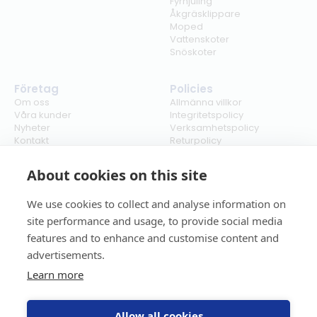
Fyrhjuling
Åkgräsklippare
Moped
Vattenskoter
Snöskoter
Företag
Policies
Om oss
Allmänna villkor
Våra kunder
Integritetspolicy
Nyheter
Verksamhetspolicy
Kontakt
Returpolicy
Karriär
Ångra köp
Bli återförsäljare
ISO
About cookies on this site
Cookies
We use cookies to collect and analyse information on
site performance and usage, to provide social media
features and to enhance and customise content and
advertisements.
Learn more
Allow all cookies