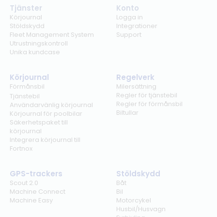
Tjänster
Konto
Körjournal
Logga in
Stöldskydd
Integrationer
Fleet Management System
Support
Utrustningskontroll
Unika kundcase
Körjournal
Regelverk
Förmånsbil
Milersättning
Regler för tjänstebil
Tjänstebil
Regler för förmånsbil
Användarvänlig körjournal
Biltullar
Körjournal för poolbilar
Säkerhetspaket till
körjournal
Integrera körjournal till
Fortnox
GPS-trackers
Stöldskydd
Scout 2.0
Båt
Machine Connect
Bil
Machine Easy
Motorcykel
Husbil/Husvagn