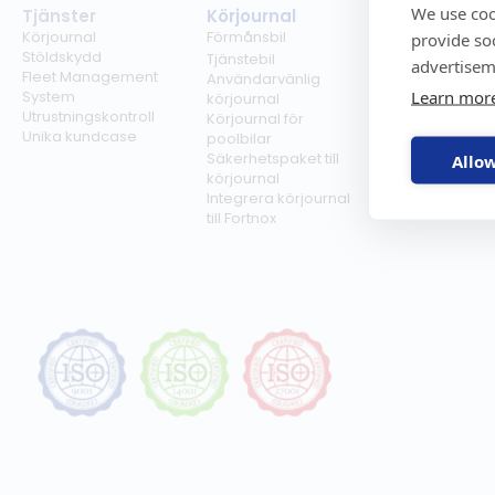
We use coo
Tjänster
Körjournal
Regelverk
Körjournal
Förmånsbil
Milersättning
provide so
Stöldskydd
Regler för tjän
Tjänstebil
advertisem
Fleet Management
Regler för
Användarvänlig
Learn mor
System
förmånsbil
körjournal
Utrustningskontroll
Biltullar
Körjournal för
Unika kundcase
poolbilar
Säkerhetspaket till
Allow
körjournal
Integrera körjournal
till Fortnox