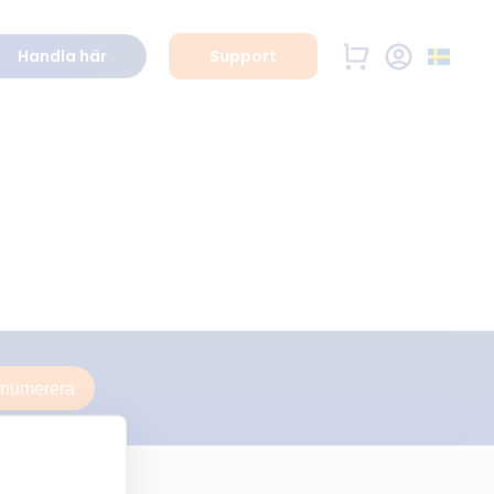
Handla här
Support
enumerera