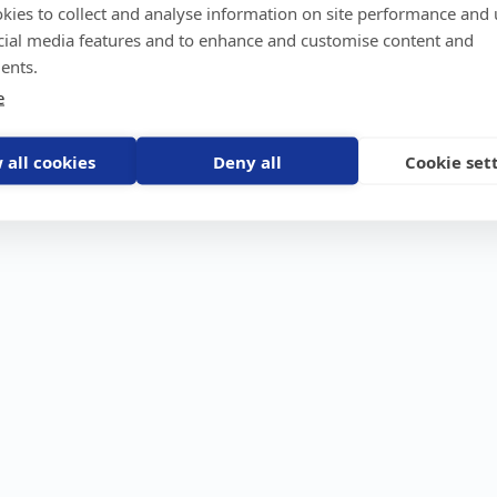
kies to collect and analyse information on site performance and 
GPS-trackers
Stöldskydd
Före
Scout 2.0
Båt
Om o
cial media features and to enhance and customise content and
stebil
Machine Connect
Bil
Våra 
ents.
Machine Easy
Motorcykel
Nyhet
e
Husbil/Husvagn
Konta
Fyrhjuling
Karriä
Åkgräsklippare
Bli åt
Moped
 all cookies
Deny all
Cookie set
Vattenskoter
Snöskoter