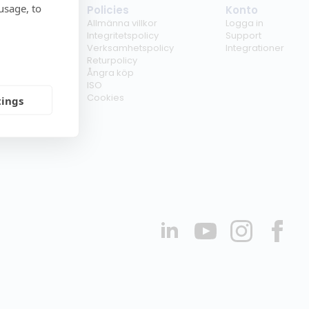
usage, to
tag
Policies
Konto
ss
Allmänna villkor
Logga in
kunder
Integritetspolicy
Support
er
Verksamhetspolicy
Integrationer
kt
Returpolicy
r
Ångra köp
erförsäljare
ISO
Cookies
tings