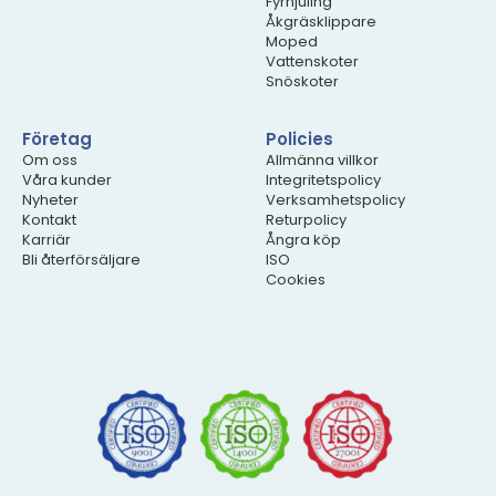
Fyrhjuling
Åkgräsklippare
Moped
Vattenskoter
Snöskoter
Företag
Policies
Om oss
Allmänna villkor
Våra kunder
Integritetspolicy
Nyheter
Verksamhetspolicy
Kontakt
Returpolicy
Karriär
Ångra köp
Bli återförsäljare
ISO
Cookies