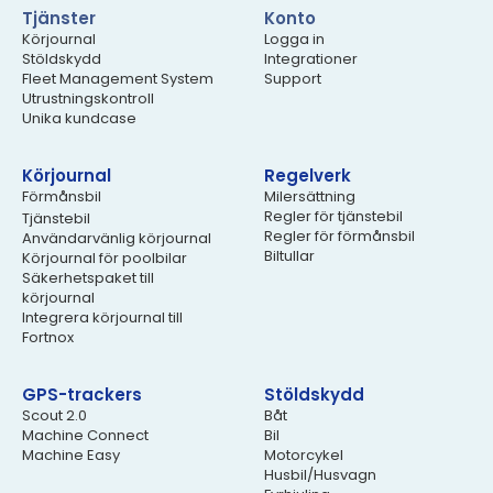
Tjänster
Konto
Körjournal
Logga in
Stöldskydd
Integrationer
Fleet Management System
Support
Utrustningskontroll
Unika kundcase
Körjournal
Regelverk
Förmånsbil
Milersättning
Regler för tjänstebil
Tjänstebil
Regler för förmånsbil
Användarvänlig körjournal
Biltullar
Körjournal för poolbilar
Säkerhetspaket till
körjournal
Integrera körjournal till
Fortnox
GPS-trackers
Stöldskydd
Scout 2.0
Båt
Machine Connect
Bil
Machine Easy
Motorcykel
Husbil/Husvagn