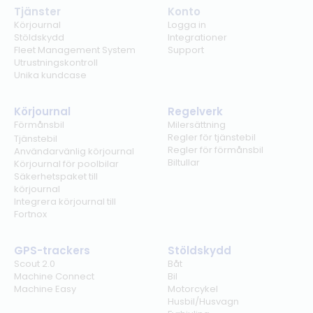
Tjänster
Konto
Körjournal
Logga in
Stöldskydd
Integrationer
Fleet Management System
Support
Utrustningskontroll
Unika kundcase
Körjournal
Regelverk
Förmånsbil
Milersättning
Regler för tjänstebil
Tjänstebil
Regler för förmånsbil
Användarvänlig körjournal
Biltullar
Körjournal för poolbilar
Säkerhetspaket till
körjournal
Integrera körjournal till
Fortnox
GPS-trackers
Stöldskydd
Scout 2.0
Båt
Machine Connect
Bil
Machine Easy
Motorcykel
Husbil/Husvagn