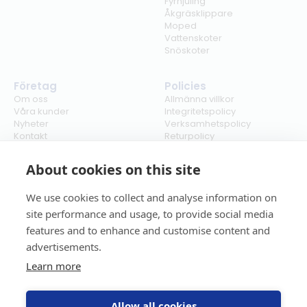
Fyrhjuling
Åkgräsklippare
Moped
Vattenskoter
Snöskoter
Företag
Policies
Om oss
Allmänna villkor
Våra kunder
Integritetspolicy
Nyheter
Verksamhetspolicy
Kontakt
Returpolicy
Karriär
Ångra köp
Bli återförsäljare
ISO
About cookies on this site
Cookies
We use cookies to collect and analyse information on
site performance and usage, to provide social media
features and to enhance and customise content and
advertisements.
Learn more
Allow all cookies