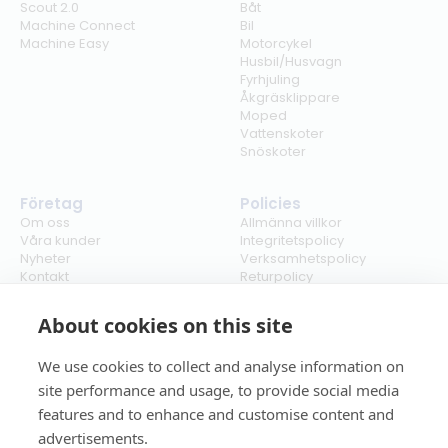
Scout 2.0
Båt
Machine Connect
Bil
Machine Easy
Motorcykel
Husbil/Husvagn
Fyrhjuling
Åkgräsklippare
Moped
Vattenskoter
Snöskoter
Företag
Policies
Om oss
Allmänna villkor
Våra kunder
Integritetspolicy
Nyheter
Verksamhetspolicy
Kontakt
Returpolicy
Karriär
Ångra köp
Bli återförsäljare
ISO
About cookies on this site
Cookies
We use cookies to collect and analyse information on
site performance and usage, to provide social media
features and to enhance and customise content and
advertisements.