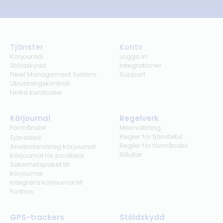
Tjänster
Konto
Körjournal
Logga in
Stöldskydd
Integrationer
Fleet Management System
Support
Utrustningskontroll
Unika kundcase
Körjournal
Regelverk
Förmånsbil
Milersättning
Regler för tjänstebil
Tjänstebil
Regler för förmånsbil
Användarvänlig körjournal
Biltullar
Körjournal för poolbilar
Säkerhetspaket till
körjournal
Integrera körjournal till
Fortnox
GPS-trackers
Stöldskydd